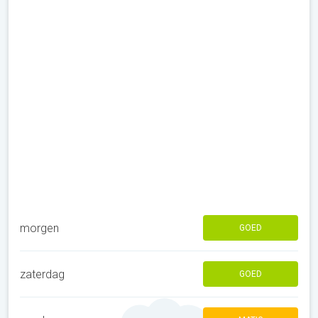
morgen
GOED
zaterdag
GOED