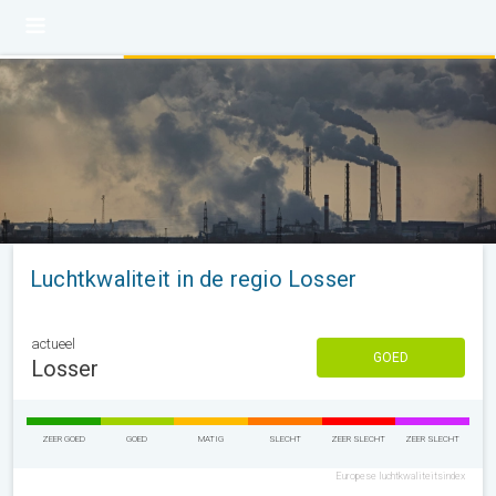
Luchtkwaliteit in de regio Losser
actueel
GOED
Losser
ZEER GOED
GOED
MATIG
SLECHT
ZEER SLECHT
ZEER SLECHT
Europese luchtkwaliteitsindex