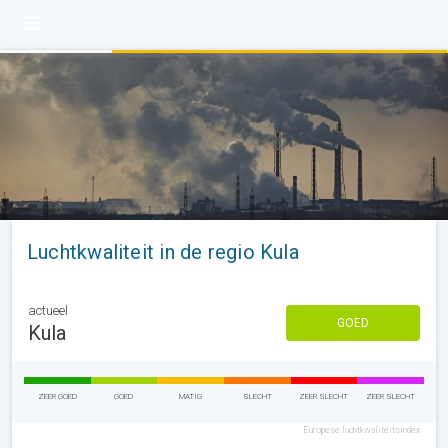
Luchtkwaliteit in de regio Kula
actueel
GOED
Kula
ZEER GOED
GOED
MATIG
SLECHT
ZEER SLECHT
ZEER SLECHT
Europese luchtkwaliteitsindex