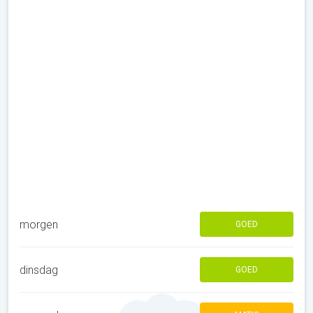
morgen
GOED
dinsdag
GOED