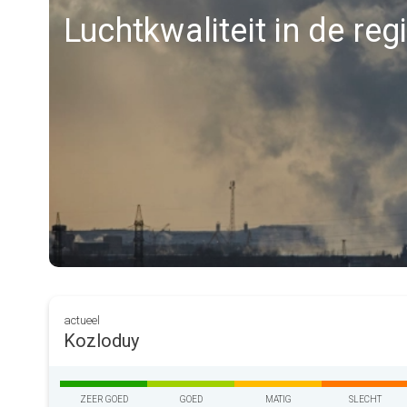
Luchtkwaliteit in de re
actueel
Kozloduy
ZEER GOED
GOED
MATIG
SLECHT