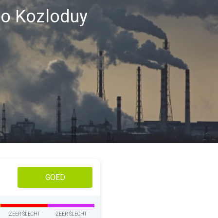
gio Kozloduy
GOED
ZEER SLECHT
ZEER SLECHT