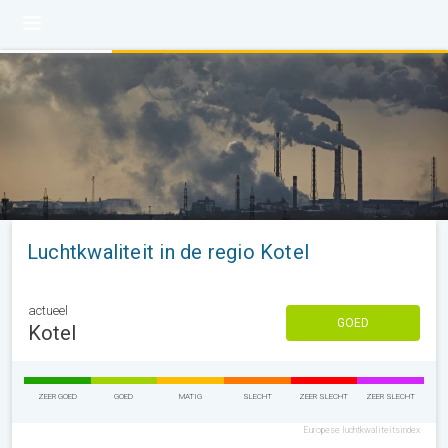
Luchtkwaliteit in de regio Kotel
actueel
GOED
Kotel
ZEER GOED
GOED
MATIG
SLECHT
ZEER SLECHT
ZEER SLECHT
Europese luchtkwaliteitsindex