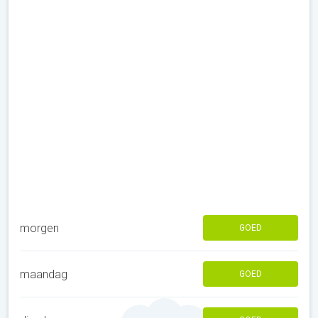
morgen
GOED
maandag
GOED