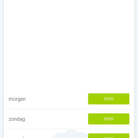
morgen
GOED
zondag
GOED