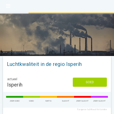
Luchtkwaliteit in de regio Isperih
actueel
GOED
Isperih
ZEER GOED
GOED
MATIG
SLECHT
ZEER SLECHT
ZEER SLECHT
Europese luchtkwaliteitsindex