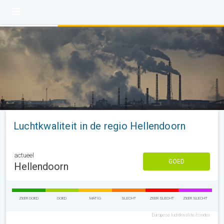
Luchtkwaliteit in de regio Hellendoorn
actueel
GOED
Hellendoorn
ZEER GOED
GOED
MATIG
SLECHT
ZEER SLECHT
ZEER SLECHT
Europese luchtkwaliteitsindex