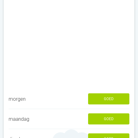
morgen
GOED
maandag
GOED