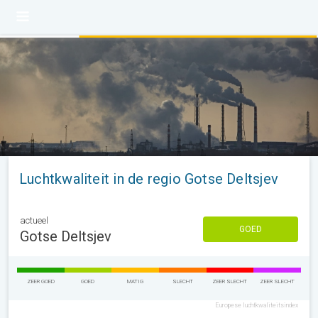
Luchtkwaliteit in de regio Gotse Deltsjev
actueel
GOED
Gotse Deltsjev
ZEER GOED
GOED
MATIG
SLECHT
ZEER SLECHT
ZEER SLECHT
Europese luchtkwaliteitsindex