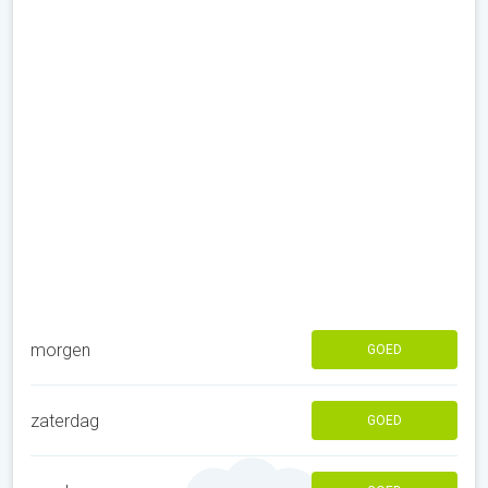
morgen
GOED
zaterdag
GOED