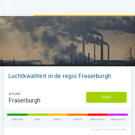
Luchtkwaliteit in de regio Fraserburgh
actueel
GOED
Fraserburgh
ZEER GOED
GOED
MATIG
SLECHT
ZEER SLECHT
ZEER SLECHT
Europese luchtkwaliteitsindex