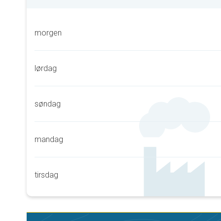
morgen
lørdag
søndag
mandag
tirsdag