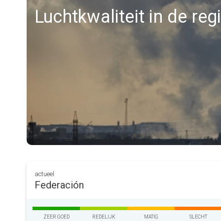
Luchtkwaliteit in de re
actueel
Federación
ZEER GOED
REDELIJK
MATIG
SLECHT