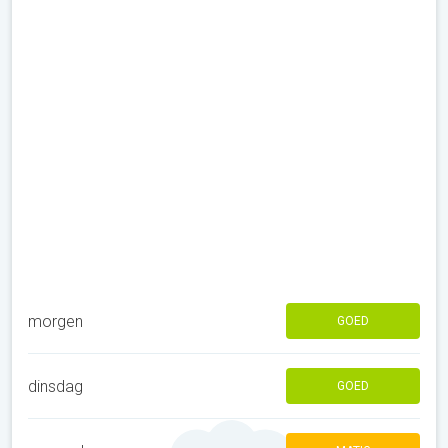
morgen
GOED
dinsdag
GOED