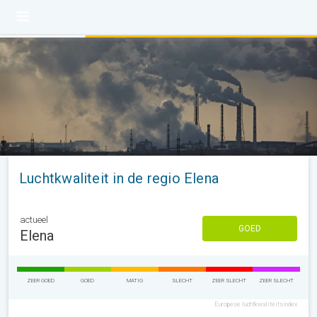
Luchtkwaliteit in de regio Elena
actueel
GOED
Elena
ZEER GOED
GOED
MATIG
SLECHT
ZEER SLECHT
ZEER SLECHT
Europese luchtkwaliteitsindex