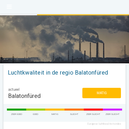
Luchtkwaliteit in de regio Balatonfüred
actueel
MATIG
Balatonfüred
ZEER GOED
GOED
MATIG
SLECHT
ZEER SLECHT
ZEER SLECHT
Europese luchtkwaliteitsindex