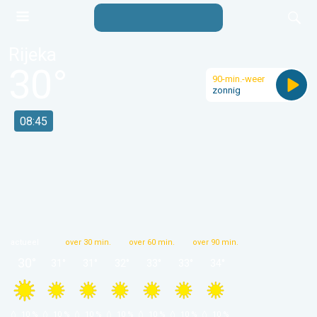
Rijeka
30
°
90-min.-weer
zonnig
08:45
actueel
over 30 min.
over 60 min.
over 90 min.
30
°
31
°
31
°
32
°
33
°
33
°
34
°
 10 % 
 10 % 
 10 % 
 10 % 
 10 % 
 10 % 
 10 % 