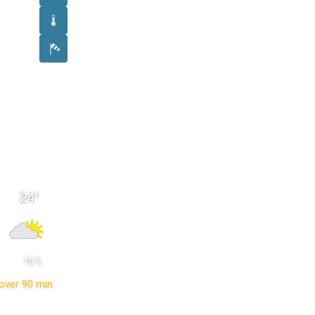
24
°
 10 % 
over 90 min.