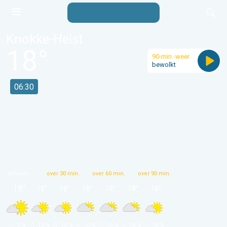
Knokke-Heist
18
°
90-min.-weer
bewolkt
06:30
actueel
over 30 min.
over 60 min.
over 90 min.
18
°
18
°
18
°
18
°
18
°
18
°
18
°
 5 % 
 10 % 
 10 % 
 10 % 
 10 % 
 10 % 
 10 % 