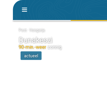
Pest · Hongarije
Dunakeszi
90-min.-weer
zonnig
actueel