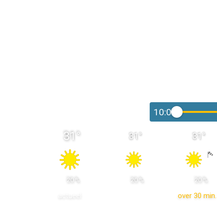
10:00
31
°
31
°
31
°
 20 % 
 20 % 
 20 % 
actueel
over 30 min.