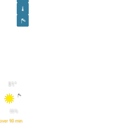
31
°
 20 % 
over 90 min.