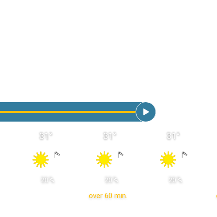
31
°
31
°
31
°
 20 % 
 20 % 
 20 % 
over 60 min.