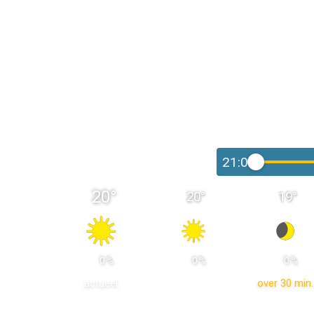
21:00
20
°
20
°
19
°
 0 % 
 0 % 
 0 % 
actueel
over 30 min.