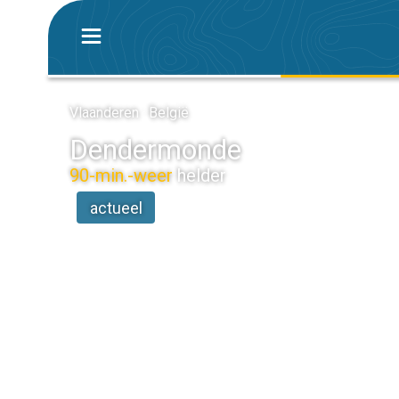
Vlaanderen · België
Dendermonde
90-min.-weer
helder
actueel