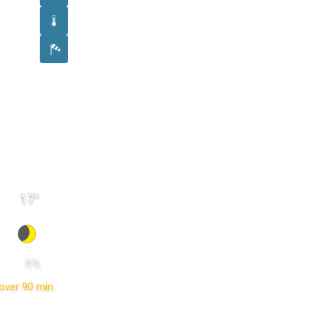
17
°
 0 % 
over 90 min.