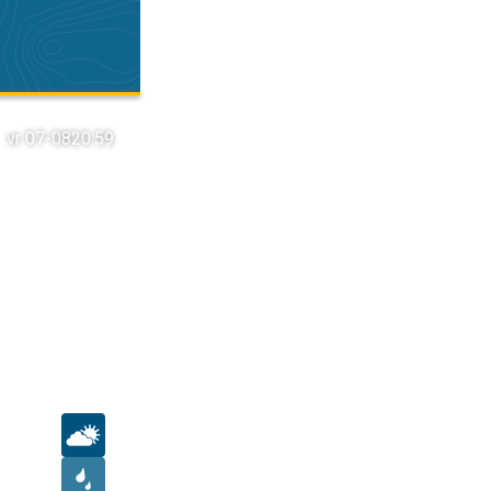
vr 07-08
20:59