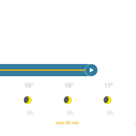
18
°
18
°
17
°
 0 % 
 0 % 
 0 % 
over 60 min.