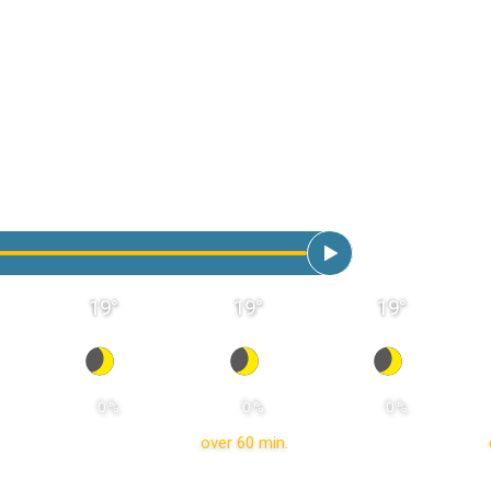
19
°
19
°
19
°
 0 % 
 0 % 
 0 % 
over 60 min.