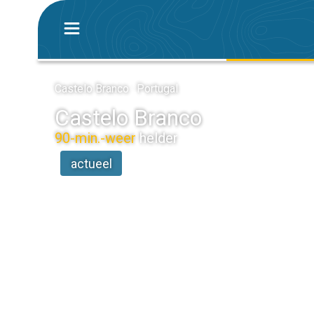
Castelo Branco · Portugal
Castelo Branco
90-min.-weer
helder
actueel