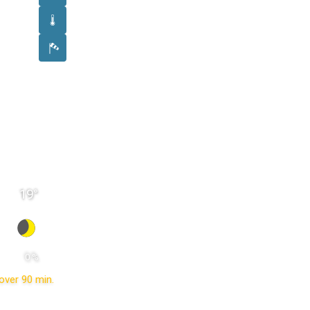
19
°
 0 % 
over 90 min.