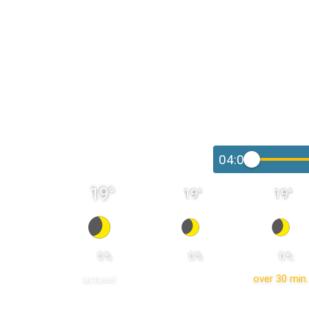
04:00
19
°
19
°
19
°
 0 % 
 0 % 
 0 % 
actueel
over 30 min.