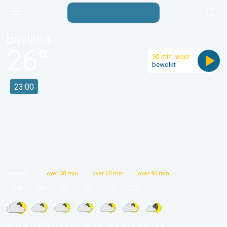
Bijeljina
26
°
90-min.-weer
bewolkt
23:00
actueel
over 30 min.
over 60 min.
over 90 min.
26
°
26
°
26
°
26
°
25
°
25
°
25
°
 20 % 
 20 % 
 10 % 
 10 % 
 10 % 
 10 % 
 10 % 